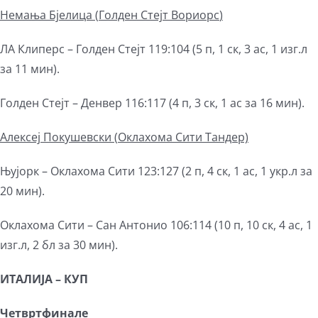
Немања Бјелица (
Голден Стејт Вориорс
)
ЛА Клиперс – Голден Стејт 119:104 (5 п, 1 ск, 3 ас, 1 изг.л
за 11 мин).
Голден Стејт – Денвер 116:117 (4 п, 3 ск, 1 ас за 16 мин).
Алексеј Покушевски (
Оклахома Сити
Тандер)
Њујорк – Оклахома Сити 123:127 (2 п, 4 ск, 1 ас, 1 укр.л за
20 мин).
Оклахома Сити – Сан Антонио 106:114 (10 п, 10 ск, 4 ас, 1
изг.л, 2 бл за 30 мин).
ИТАЛИЈА – КУП
Четвртфинале