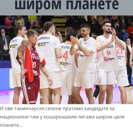
широм планете
View
Larger
Image
И ове такмичарске сезоне пратимо кандидате за
национални тим у кошаркашким лигама широм целе
планете…