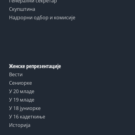
Генерални секретар
Скупштина
Надзорни одбор и комисије
Женске репрезентације
Вести
Сениорке
У 20 младе
У 19 младе
У 18 јуниорке
У 16 кадеткиње
Историја