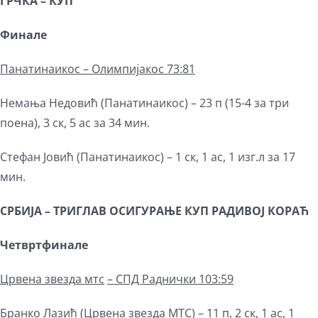
ГРЧКА – КУП
Финале
Панатинаикос – Олимпијакос 73:81
Немања Недовић (Панатинаикос) – 23 п (15-4 за три
поена), 3 ск, 5 ас за 34 мин.
Стефан Јовић (Панатинаикос) – 1 ск, 1 ас, 1 изг.л за 17
мин.
СРБИЈА – ТРИГЛАВ ОСИГУРАЊЕ КУП РАДИВОЈ КОРАЋ
Четвртфинале
Црвена звезда мтс
–
СПД Раднички 103:59
Бранко Лазић (Црвена звезда МТС) – 11 п, 2 ск, 1 ас, 1