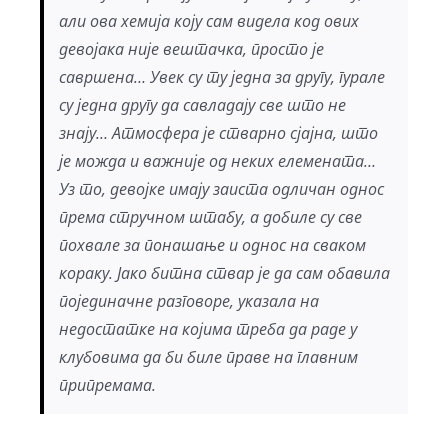
али ова хемија коју сам видела код ових
девојака није вештачка, просто је
савршена… Увек су ту једна за другу, гурале
су једна другу да савладају све што не
знају… Атмосфера је стварно сјајна, што
је можда и важније од неких елемената…
Уз то, девојке имају заиста одличан однос
према стручном штабу, а добиле су све
похвале за понашање и однос на сваком
кораку. Јако битна ствар је да сам обавила
појединачне разговоре, указала на
недостатке на којима треба да раде у
клубовима да би биле праве на главним
припремама.