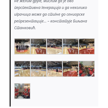
не желим друге, мислим да је ово
перспективна генерација и да неколико
играчица може да стигне до сениорске
репрезентације… – констатује Биљана
Станковић.