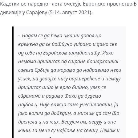
Кадеткиње наредног лета очекује Европско првенство Б
дивизије у Сарајеву (5-14. август 2021).
– Надам се да ћемо имати довољно
времена да се потпуно уиграмо и дамо све
од себе на Европском шампионату. Иако
немамо притисак од стране Кошаркашког
савеза Србије да морамо да направимо неки
успех, па девојке нису опртерећене и немају
притисак што је врло битно, увек се
спремамо и радимо тако да будемо
најбољи. Није важно само учествовати, ја
јако волим да победим, а мислим да сам то
пренела и на њих. Верујем им, верују и оне
мени, за мене су најбоље на свету. Немам и