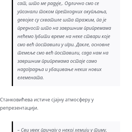
сат, што ме радује,. Одлично смо се
упознали током претходних окупљања,
девојке су схватиле шта тражим, па је
предност што на завршним припремама
нећемо губити време на неке ствари које
смо већ поставили у игри. Дакле, основне
темеље смо већ поставили, сада нам на
завршним припремама остаје само
надоградња и убацивање неких нових
елемената.
Станковићева истиче сјајну атмосферу у
репрезентацији.
– Сви увек причају о некој хемији у тиму,