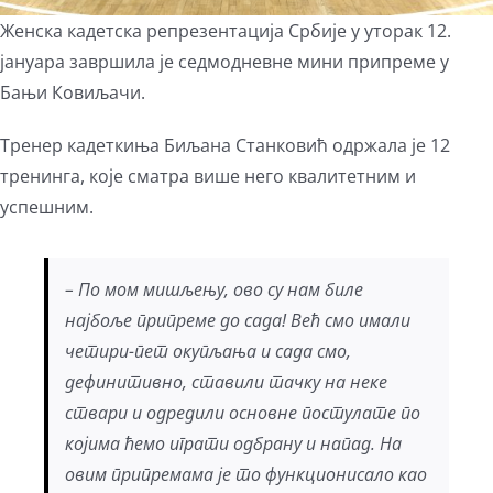
Женска кадетска репрезентација Србије у уторак 12.
јануара завршила је седмодневне мини припреме у
Бањи Ковиљачи.
Тренер кадеткиња Биљана Станковић одржала је 12
тренинга, које сматра више него квалитетним и
успешним.
– По мом мишљењу, ово су нам биле
најбоље припреме до сада! Већ смо имали
четири-пет окупљања и сада смо,
дефинитивно, ставили тачку на неке
ствари и одредили основне постулате по
којима ћемо играти одбрану и напад. На
овим припремама је то функционисало као