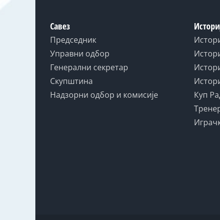
Савез
Истори
Председник
Истор
Управни одбор
Истори
Генерални секретар
Истори
Скупштина
Истори
Надзорни одбор и комисије
Куп Ра
Тренер
Играчк