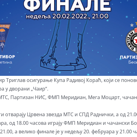
 Триглав осигурање Купа Радивој Кораћ, који се поново
а у дворани „Чаир“.
МТС, Партизан НИС, ФМП Меридиан, Мега Моцарт, чачанск
ти отварају Црвена звезда МТС и СПД Раднички, а од 21.0
ара, од 18.00 часова играју ФМП Меридиан и чачански Бо
21.00, а велико финале је у недељу 20. фебруара у 21.00 ч