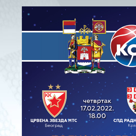
View
Larger
Image