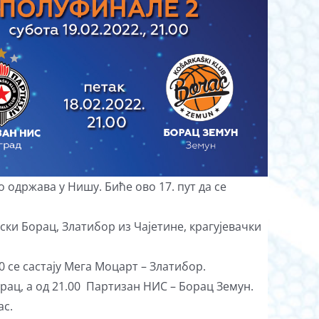
 одржава у Нишу. Биће ово 17. пут да се
и Борац, Златибор из Чајетине, крагујевачки
0 се састају Мега Моцарт – Златибор.
рац, а од 21.00 Партизан НИС – Борац Земун.
ас.