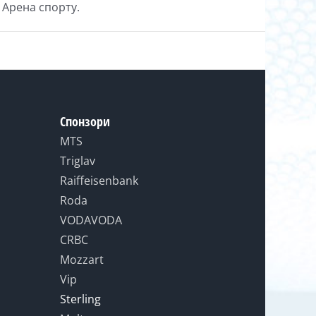
 Арена спорту.
Спонзори
MTS
Triglav
Raiffeisenbank
Roda
VODAVODA
CRBC
Mozzart
Vip
Sterling