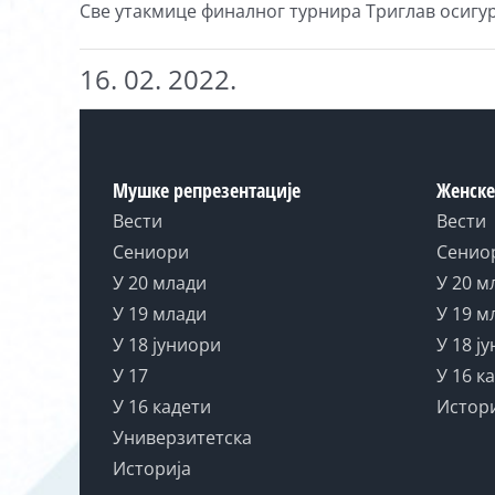
Све утакмице финалног турнира Триглав осигур
16. 02. 2022.
Мушке репрезентације
Женске
Вести
Вести
Сениори
Сенио
У 20 млади
У 20 м
У 19 млади
У 19 м
У 18 јуниори
У 18 ј
У 17
У 16 к
У 16 кадети
Истор
Универзитетска
Историја