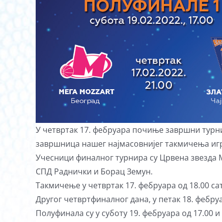
У четвртак 17. фебруара почиње завршни турнир
завршница нашег најмасовнијег такмичења игр
Учесници финалног турнира су Црвена звезда 
СПД Раднички и Борац Земун.
Такмичење у четвртак 17. фебруара од 18.00 са
Другог четвртфиналног дана, у петак 18. фебру
Полуфинала су у суботу 19. фебруара од 17.00 и 