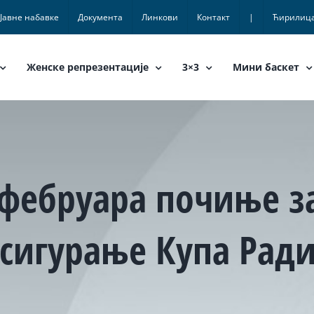
Јавне набавке
Документа
Линкови
Контакт
|
Ћирилиц
Женске репрезентације
3×3
Мини баскет
. фебруара почиње 
осигурање Купа Ради