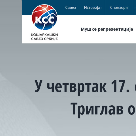
Skip
Савез
Историјат
Спонзори
to
content
Мушке репрезентације
У четвртак 17
Триглав 