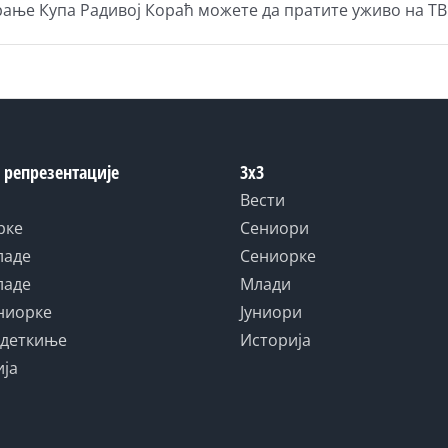
ање Купа Радивој Кораћ можете да пратите уживо на ТВ
 репрезентације
3x3
Вести
рке
Сениори
ладе
Сениорке
ладе
Млади
униорке
Јуниори
адеткиње
Историја
ија