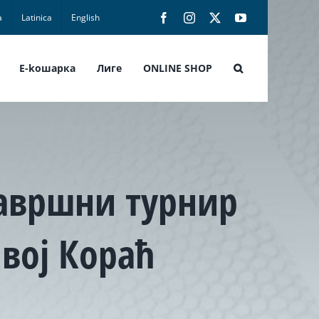
а
Latinica
English
Facebook
Instagram
X
YouTube
E-koшарка
Лиге
ONLINE SHOP
завршни турнир
вој Кораћ