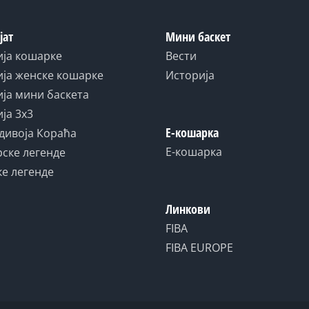
јат
Мини баскет
ија кошарке
Вести
ја женске кошарке
Историја
ја мини баскета
ја 3x3
Е-кошарка
дивоја Кораћа
Е-кошарка
ске легенде
е легенде
Линкови
FIBA
FIBA EUROPE