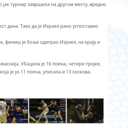
ко јак турнир завршила на другом месту, вредно
ест дана. Тако да је Израел рано успоставио
ак, финиш је боље одиграо Израел, на крају и
аснија. Убацила је 16 поена, четири тројке,
ја је уз 11 поена, уписала и 13 скокова.