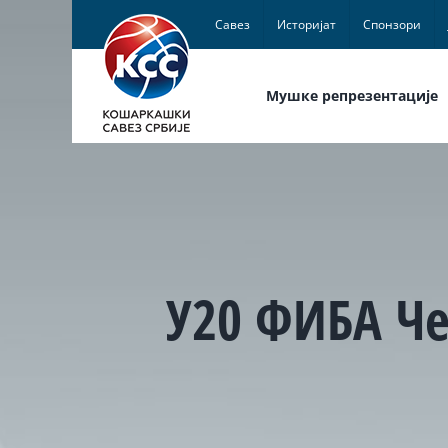
Skip
Савез
Историјат
Спонзори
to
content
Мушке репрезентације
У20 ФИБА Че