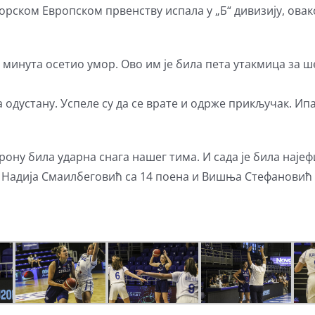
ниорском Европском првенству испала у „Б“ дивизију, ова
 минута осетио умор. Ово им је била пета утакмица за ш
а одустану. Успеле су да се врате и одрже прикључак. Ип
ну била ударна снага нашег тима. И сада је била најефик
 Надија Смаилбеговић са 14 поена и Вишња Стефановић ко