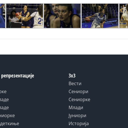
 репрезентације
3x3
Вести
рке
Сениори
ладе
Сениорке
ладе
Млади
униорке
Јуниори
адеткиње
Историја