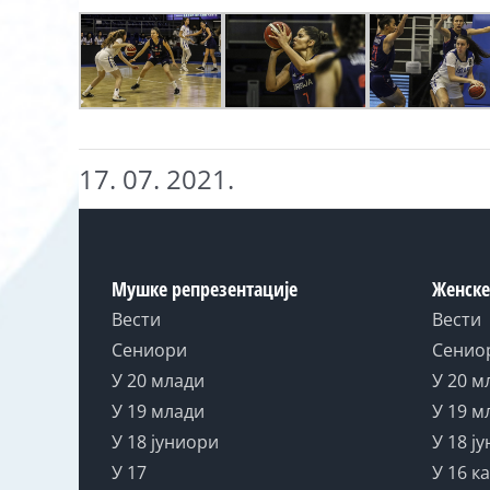
17. 07. 2021.
Мушке репрезентације
Женске
Вести
Вести
Сениори
Сенио
У 20 млади
У 20 м
У 19 млади
У 19 м
У 18 јуниори
У 18 ј
У 17
У 16 к