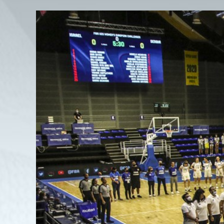
View
Larger
Image