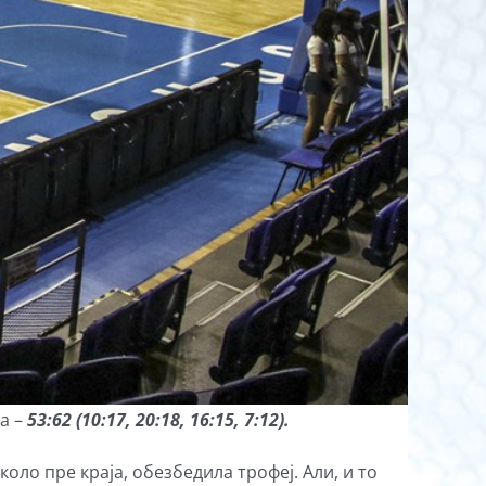
а –
53:62 (10:17, 20:18, 16:15, 7:12).
коло пре краја, обезбедила трофеј. Али, и то