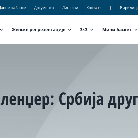
Јавне набавке
Документа
Линкови
Контакт
|
Ћирилиц
Женске репрезентације
3×3
Мини баскет
ленџер: Србија дру