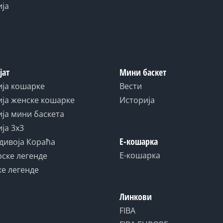
ија
јат
Мини баскет
ија кошарке
Вести
ја женске кошарке
Историја
ја мини баскета
ја 3x3
Е-кошарка
дивоја Кораћа
Е-кошарка
ске легенде
е легенде
Линкови
FIBA