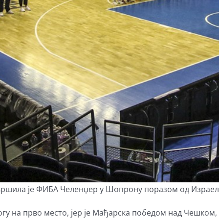
авршила је ФИБА Челенџер у Шопрону поразом од Изрaел
огу на прво место, јер је Мађарска победом над Чешком, 