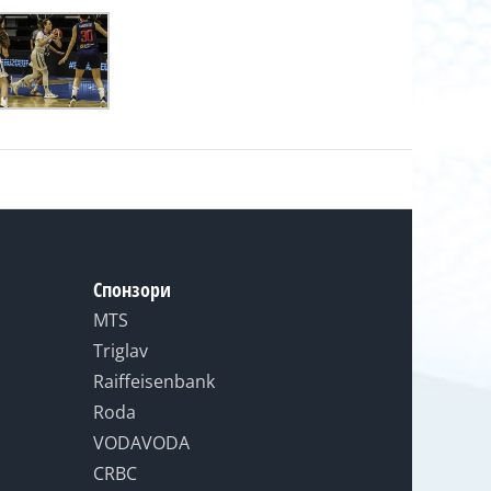
Спонзори
MTS
Triglav
Raiffeisenbank
Roda
VODAVODA
CRBC