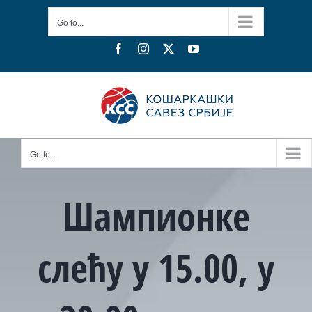
Skip
Go to...
to
content
Facebook
Instagram
X
YouTube
Go to...
Шампионке
слећу у 15.00, у