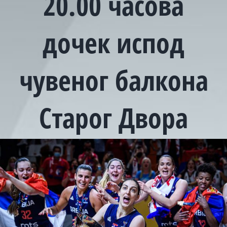
20.00 часова
дочек испод
чувеног балкона
Старог Двора
View
Larger
Image