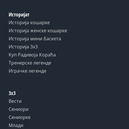
Историјат
Историја кошарке
Историја женске кошарке
Историја мини баскета
Историја 3x3
Куп Радивоја Кораћа
Тренерске легенде
Играчке легенде
3x3
Вести
Сениори
Сениорке
Млади