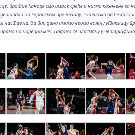
ице, против Канаде смо имале среће и нисмо кажњене за н
се дешавало на Европском првенству, знали смо да ће казни
 се наставља. За пар дана имамо веома важну утакмицу пр
кусирамо на наредни меч. Надамо се пласману у четвртфина