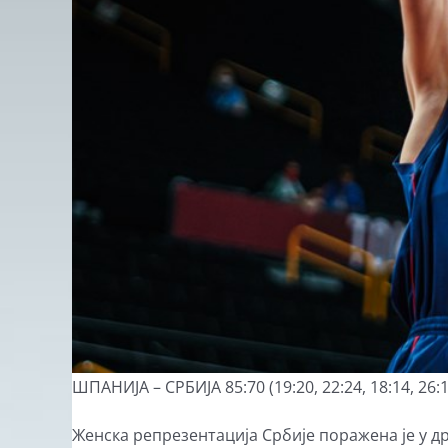
ШПАНИЈА – СРБИЈА 85:70 (19:20, 22:24, 18:14, 26:1
Женска репрезентација Србије поражена је у др