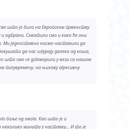
ве што је било на Европском првенству.
у и одбрани. Схватили смо и како ће они
ји. Ми једноставно нисмо наставили да
покушати да нас изгурају далеко од коша,
о што смо се договорили у вези са нашом
ом полувремену, на њихову агресивну
о боље од овога. Као што је и
 неколико минута у наставку… И то је