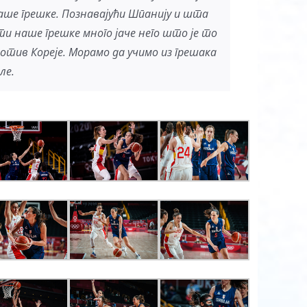
аше грешке. Познавајући Шпанију и шта
ти наше грешке много јаче него што је то
отив Кореје. Морамо да учимо из грешака
ле.