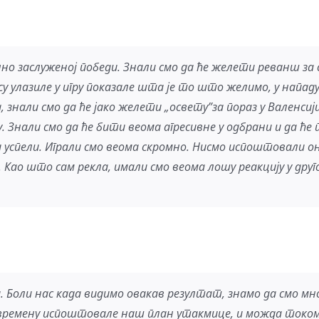
 заслуженој победи. Знали смо да ће желети реванш за с
 су улазиле у игру показале шта је то што желимо, у напад
, знали смо да ће јако желети „освету”за пораз у Валенси
. Знали смо да ће бити веома агресивне у одбрани и да ће 
и успели. Играли смо веома скромно. Нисмо испоштовали он
. Као што сам рекла, имали смо веома лошу реакцију у друг
 Боли нас када видимо овакав резултат, знамо да смо мног
лувремену испоштовале наш план утакмице, и можда током