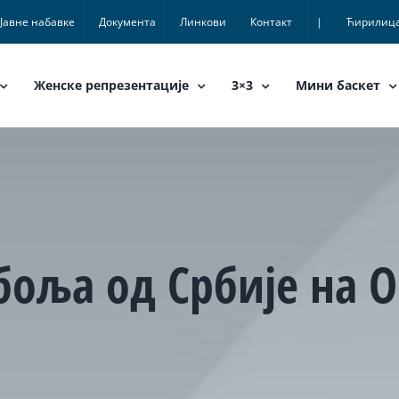
Јавне набавке
Документа
Линкови
Контакт
|
Ћирилиц
Женске репрезентације
3×3
Мини баскет
оља од Србије на О