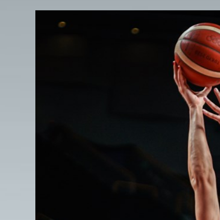
View
Larger
Image