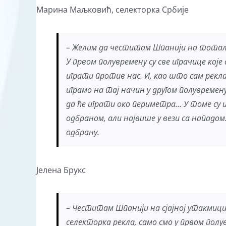
Марина Маљковић, селекторка Србије
– Желим да честитам Шпанији на тотално
У првом полувремену су све играчице које
играти против нас. И, као што сам рекла
играмо на тај начин у другом полувремену
да ће играти око периметра… У томе су 
одбраном, али највише у вези са нападом
одбрану.
Јелена Брукс
– Честитам Шпанији на сјајној утакмици.
селекторка рекла, само смо у првом по