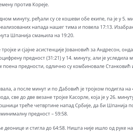
ремену против Кореје.
ом минуту, ређали су се кошеви обе екипе, па је у 5. ми
реализованих напада нашег тима и повела 17:13. Изабр
инута Шпанија смањила на 19:20.
 тројке и сјајне асистенције Јовановић за Андресон, онд
оцифрену предност (31:21) у 14. минуту, али је уследила м
ам поена предности, одлично су комбиновале Станковић 
ала, а после минут и по Дабовић је тројком подигла на 
да, све до две везане тројке Касорле, која је у 26. мину
 завршници треће четвртине напад Србије, да би Шпанија 
з минималну предност – 59:58.
е деонице и стигла до 64:58. Ништа није ишло од руке на