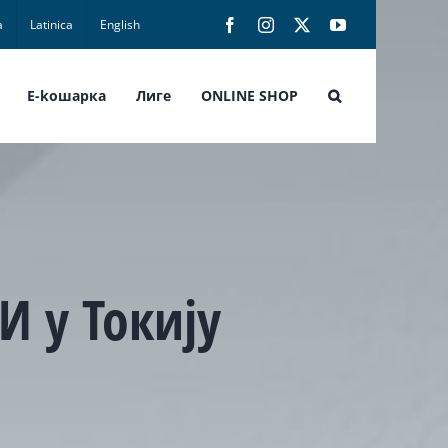
а
Latinica
English
Facebook
Instagram
X
YouTube
E-koшарка
Лиге
ONLINE SHOP
И у Токију