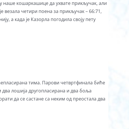
 су наше кошаркашице да ухвате прикључак, али
је везала четири поена за прикључак – 66:71,
ију, а када је Казорла погодила своју пету
ећепласирана тима. Парови четвртфинала биће
 два лошија другопласирана и два боља
рати да се састане са неким од преостала два