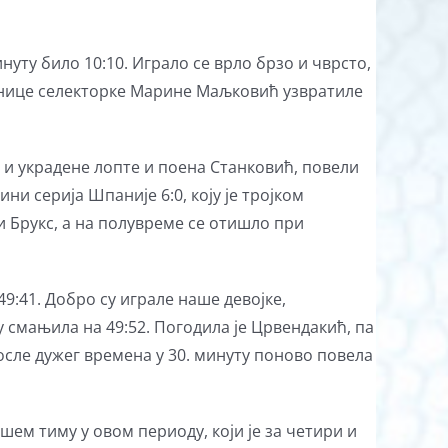
нуту било 10:10. Играло се врло брзо и чврсто,
анице селекторке Марине Маљковић узвратиле
а и украдене лопте и поена Станковић, повели
ини серија Шпаније 6:0, коју је тројком
и Брукс, а на полувреме се отишло при
49:41. Добро су играле наше девојке,
ту смањила на 49:52. Погодила је Црвендакић, па
после дужег времена у 30. минуту поново повела
шем тиму у овом периоду, који је за четири и