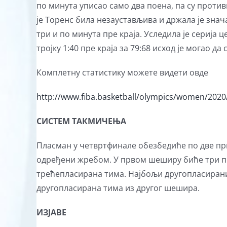
по минута уписао само два поена, па су против
је Торенс била незаустављива и држала је знача
три и по минута пре краја. Уследила је серија ц
тројку 1:40 пре краја за 79:68 исход је могао да 
Комплетну статистику можете видети овде
http://www.fiba.basketball/olympics/women/202
СИСТЕМ ТАКМИЧЕЊА
Пласман у четвртфинале обезбедиће по две пр
одређени жребом. У првом шеширу биће три пр
трећепласирана тима. Најбољи другопласирани 
другопласирана тима из другог шешира.
ИЗЈАВЕ