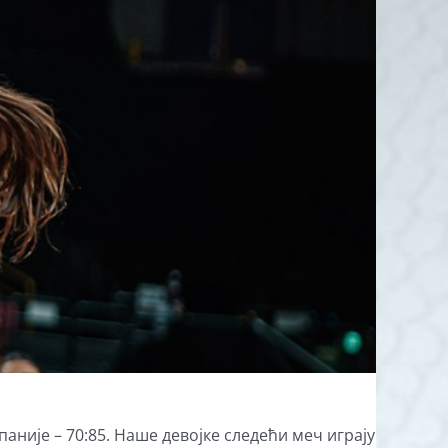
аније – 70:85. Наше девојке следећи меч играју