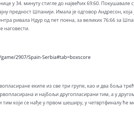
нице у 34. минуту стигле до највећих 69:60. Покушавале
јну предност Шпанији. Имала је одговор Андресон, која 
ентра ривала Ндур од пет поена, за великих 76:66 за Шпан
се наговести.
0/game/2907/Spain-Serbia#tab=boxscore
вопласиране екипе из све три групе, као и два боља тр
вопласирана и најбољи другопласирани тим, а у другом
тим који се нађе у првом шеширу, у четвртфиналу ће мо