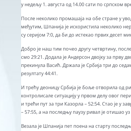
у недељу 1. августа од 14.00 сати по српском в
После неколико промашаја на обе стране у уводн
међутим, Шпанија је искористила неколико не
су серијом 7:0, да би до истекао првих десет м
Добро је наш тим почео другу четвртину, после
смо 29:21. Додала је Андерсон двојку за прву дв
прекинула Васић. Држала је Србија три до сед
резултату 44:41.
И трећу деоницу Србија је боље отворила од рив
контролисале ситуацију у првом делу овог перио
и трећи пут за три Казорла – 52:54. Стао је у
– 57:55, а на последњу паузу ривал је отишао у
Везала је Шпанија пет поена на старту последњ