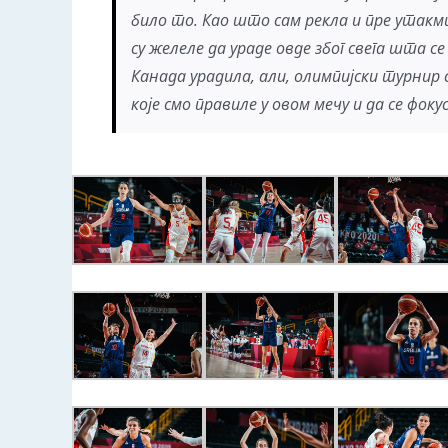
било то. Као што сам рекла и пре утакм
су желеле да ураде овде због свега шта 
Канада урадила, али, олимпијски турнир
које смо правиле у овом мечу и да се фо