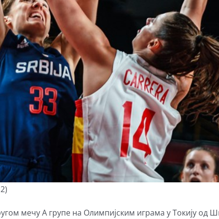
2)
угом мечу А групе на Олимпијским играма у Токију од Шп