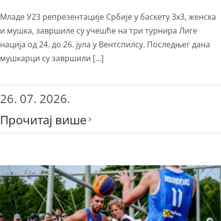
Младе У23 репрезентације Србије у баскету 3х3, женска
и мушка, завршиле су учешће на три турнира Лиге
нација од 24. до 26. јула у Вентспилсу. Последњег дана
мушкарци су завршили [...]
26. 07. 2026.
Прочитај више