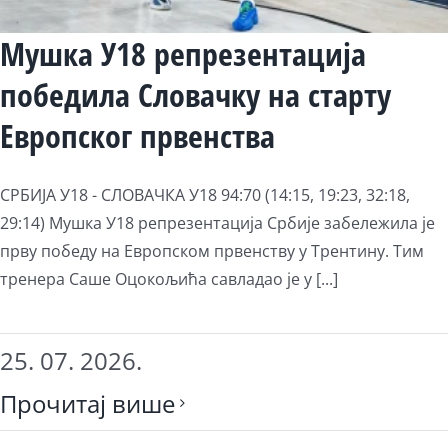
Мушка У18 репрезентација
победила Словачку на старту
Европског првенства
СРБИЈА У18 - СЛОВАЧКА У18 94:70 (14:15, 19:23, 32:18,
29:14) Мушка У18 репрезентација Србије забележила је
прву победу на Европском првенству у Трентину. Тим
тренера Саше Оцокољића савладао је у [...]
25. 07. 2026.
Прочитај више