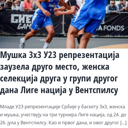
Мушка 3х3 У23 репрезентација
заузела друго место, женска
селекција друга у групи другог
дана Лиге нација у Вентспилсу
Младе У23 репрезентације Србије у баскету 3х3, женска
и мушка, учествују на три турнира Лиге нација, од 24. до
26. јула у Вентспилсу. Као и првог дана, и овог другог [...]