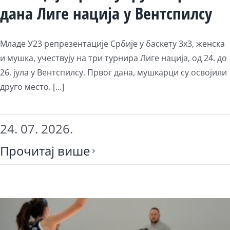
дана Лиге нација у Вентспилсу
Младе У23 репрезентације Србије у баскету 3х3, женска
и мушка, учествују на три турнира Лиге нација, од 24. до
26. јула у Вентспилсу. Првог дана, мушкарци су освојили
друго место. [...]
24. 07. 2026.
Прочитај више