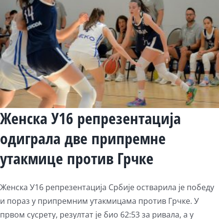
Женска У16 репрезентација
одиграла две припремне
утакмице против Грчке
Женска У16 репрезентација Србије остварила је победу
и пораз у припремним утакмицама против Грчке. У
првом сусрету, резултат је био 62:53 за ривала, а у