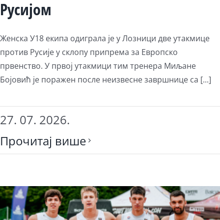
Русијом
Женска У18 екипа одиграла је у Лозници две утакмице
против Русије у склопу припрема за Европско
првенство. У првој утакмици тим тренера Миљане
Бојовић је поражен после неизвесне завршнице са [...]
27. 07. 2026.
Прочитај више