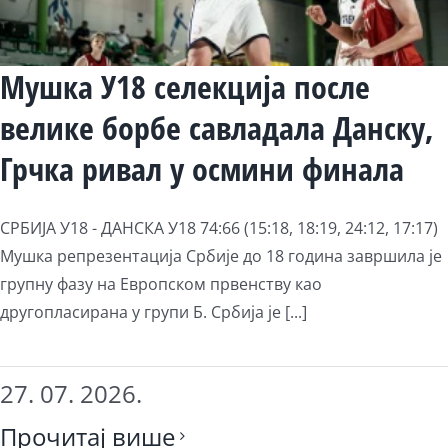
Мушка У18 селекција после
велике борбе савладала Данску,
Грчка ривал у осмини финала
СРБИЈА У18 - ДАНСКА У18 74:66 (15:18, 18:19, 24:12, 17:17)
Мушка репрезентација Србије до 18 година завршила је
групну фазу на Европском првенству као
другопласирана у групи Б. Србија је [...]
27. 07. 2026.
Прочитај више