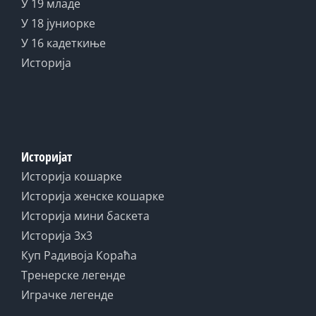
У 19 младе
У 18 јуниорке
У 16 кадеткиње
Историја
Историјат
Историја кошарке
Историја женске кошарке
Историја мини баскета
Историја 3x3
Куп Радивоја Кораћа
Тренерске легенде
Играчке легенде