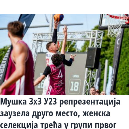
Мушка 3х3 У23 репрезентација
заузела друго место, женска
селекција трећа у групи првог