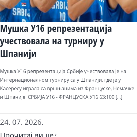
Мушка У16 репрезентација
учествовала на турниру у
Шпанији
Мушка У16 репрезентација Србије учествовала је на
Интернационалном турниру са у Шпанији, где је у
Касересу играла са вршњацима из Француске, Немачке
и Шпаније. СРБИЈА У16 - ФРАНЦУСКА У16 63:100 [...]
24. 07. 2026.
Прочитај више