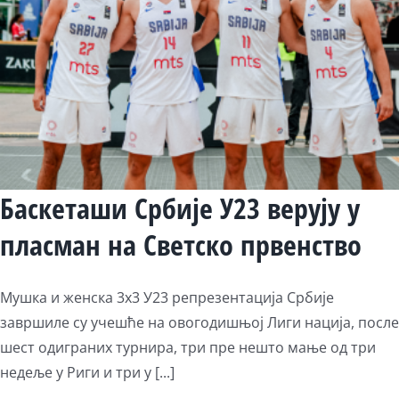
Баскеташи Србије У23 верују у
пласман на Светско првенство
Мушка и женска 3х3 У23 репрезентација Србије
завршиле су учешће на овогодишњој Лиги нација, после
шест одиграних турнира, три пре нешто мање од три
недеље у Риги и три у [...]