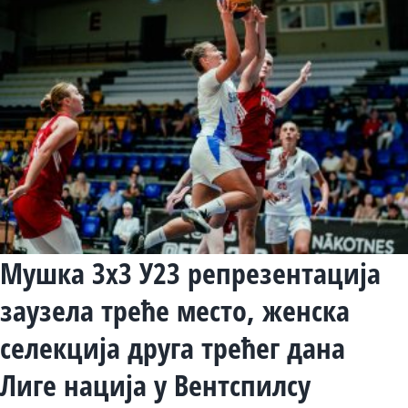
Мушка 3х3 У23 репрезентација
заузела треће место, женска
селекција друга трећег дана
Лиге нација у Вентспилсу