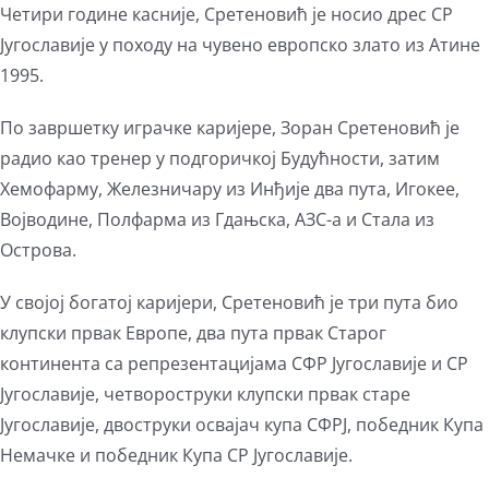
Четири године касније, Сретеновић је носио дрес СР
Југославије у походу на чувено европско злато из Атине
1995.
По завршетку играчке каријере, Зоран Сретеновић је
радио као тренер у подгоричкој Будућности, затим
Хемофарму, Железничару из Инђије два пута, Игокее,
Војводине, Полфарма из Гдањска, АЗС-а и Стала из
Острова.
У својој богатој каријери, Сретеновић је три пута био
клупски првак Европе, два пута првак Старог
континента са репрезентацијама СФР Југославије и СР
Југославије, четвороструки клупски првак старе
Југославије, двоструки освајач купа СФРЈ, победник Купа
Немачке и победник Купа СР Југославије.