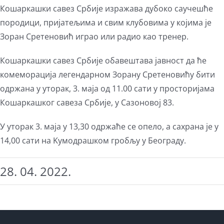
Кошаркашки савез Србије изражава дубоко саучешће
породици, пријатељима и свим клубовима у којима је
Зоран Сретеновић играо или радио као тренер.
Кошаркашки савез Србије обавештава јавност да ће
комеморација легендарном Зорану Сретеновићу бити
одржана у уторак, 3. маја од 11.00 сати у просторијама
Кошаркашког савеза Србије, у Сазоновој 83.
У уторак 3. маја у 13,30 одржаће се опело, а сахрана je у
14,00 сати на Kумодрашком гробљу у Београду.
28. 04. 2022.