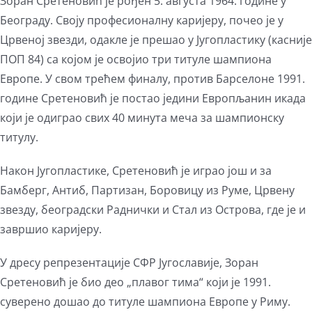
Зоран Сретеновић је рођен 5. августа 1964. године у
Београду. Своју професионалну каријеру, почео је у
Црвеној звезди, одакле је прешао у Југопластику (касније
ПОП 84) са којом је освојио три титуле шампиона
Европе. У свом трећем финалу, против Барселоне 1991.
године Сретеновић је постао једини Европљанин икада
који је одиграо свих 40 минута меча за шампионску
титулу.
Након Југопластике, Сретеновић је играо још и за
Бамберг, Антиб, Партизан, Боровицу из Руме, Црвену
звезду, београдски Раднички и Стал из Острова, где је и
завршио каријеру.
У дресу репрезентације СФР Југославије, Зоран
Сретеновић је био део „плавог тима“ који је 1991.
суверено дошао до титуле шампиона Европе у Риму.