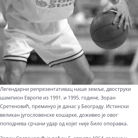
Легендарни репрезентативац наше земље, двоструки
шампион Европе из 1991. и 1995. године, Зоран
Сретеновић, преминуо је данас у Београду. Истински
великан југословенске кошарке, доживео је овог
поподнева срчани удар од којег није било опоравка.