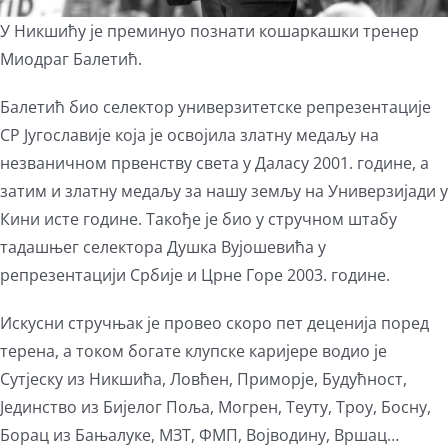
У Никшићу је преминуо познати кошаркашки тренер
Миодраг Балетић.
Балетић био селектор универзитетске репрезентације
СР Југославије која је освојила златну медаљу на
незваничном првенству света у Даласу 2001. године, а
затим и златну медаљу за нашу земљу на Универзијади у
Кини исте године. Такође је био у стручном штабу
тадашњег селектора Душка Вујошевића у
репрезентацији Србије и Црне Горе 2003. године.
Искусни стручњак је провео скоро пет деценија поред
терена, а током богате клупске каријере водио је
Сутјеску из Никшића, Ловћен, Приморје, Будућност,
Јединство из Бијелог Поља, Могрен, Теуту, Троу, Босну,
Борац из Бањалуке, МЗТ, ФМП, Војводину, Вршац…