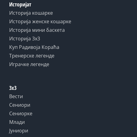
Историјат
Историја кошарке
Историја женске кошарке
Историја мини баскета
Историја 3x3
Куп Радивоја Кораћа
Тренерске легенде
Играчке легенде
3x3
Вести
Сениори
Сениорке
Млади
Јуниори