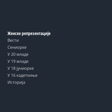
Женске репрезентације
Вести
Сениорке
У 20 младе
У 19 младе
У 18 јуниорке
У 16 кадеткиње
Историја