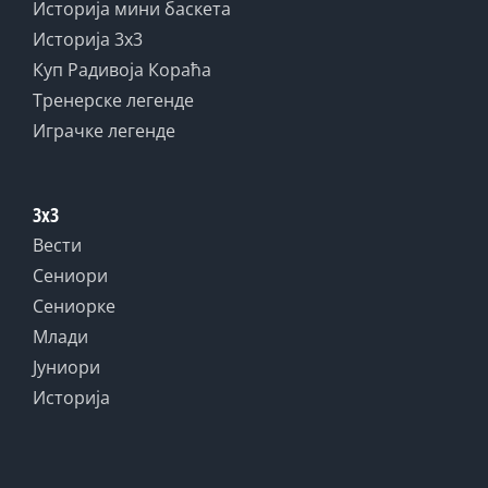
Историја мини баскета
Историја 3x3
Куп Радивоја Кораћа
Тренерске легенде
Играчке легенде
3x3
Вести
Сениори
Сениорке
Млади
Јуниори
Историја