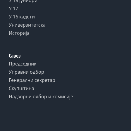
У 18 јуниори
У 17
У 16 кадети
Универзитетска
Историја
Савез
Председник
Управни одбор
Генерални секретар
Скупштина
Надзорни одбор и комисије