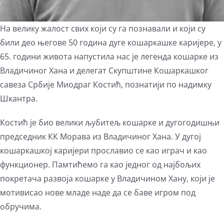
На велику жалост свих који су га познавали и који су
били део његове 50 година дуге кошаркашке каријере, у
65. години живота напустила нас је легенда кошарке из
Владичиног Хана и делегат Скупштине Кошаркашког
савеза Србије Миодраг Костић, познатији по надимку
Шкантра.
Костић је био велики љубитељ кошарке и дугогодишњи
председник КК Морава из Владичиног Хана. У дугој
кошаркашкој каријери прославио се као играч и као
функционер. Памтићемо га као једног од најбољих
покретача развоја кошарке у Владичином Хану, који је
мотивисао нове младе наде да се баве игром под
обручима.