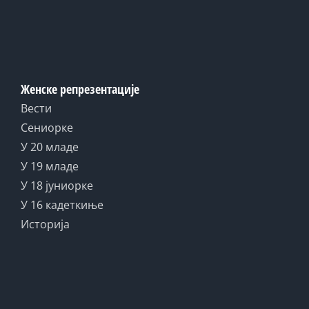
Женске репрезентације
Вести
Сениорке
У 20 младе
У 19 младе
У 18 јуниорке
У 16 кадеткиње
Историја