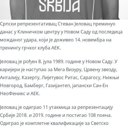
Српски репрезентативац Стеван Јеловац преминуо
данас у Клиничком центру у Новом Саду од последица
можданог удара, који је доживео 14. новембра на
тренингу грчког клуба АЕК.
Јеловац је рођен 8. јула 1989. године у Новом Саду. У
каријери је наступао за Мега Визуру, Црвену звезду,
Анталију, Казерту, Лијетувос Ритас, Сарагосу, Нижњи
Новгород, Бамберг, Газијантеп, јапански Сан-Ен
НеоФеникс и АЕК.
Јеловац је одиграо 11 утакмица за репрезентацију
Србије 2018. и 2019. године и постигао 108 поена.
Одиграо је комплетне квалификације за Светско