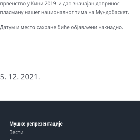
првенство у Кини 2019. и дао значајан допринос
пласману нашег националног тима на Мундобаскет.
Датум и место сахране биће објављени накнадно.
5. 12. 2021.
Мушке репрезентације
Вести