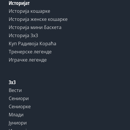
Историјат
Историја кошарке
Историја женске кошарке
Историја мини баскета
Историја 3x3
Куп Радивоја Кораћа
Тренерске легенде
Играчке легенде
3x3
Вести
Сениори
Сениорке
Млади
Јуниори