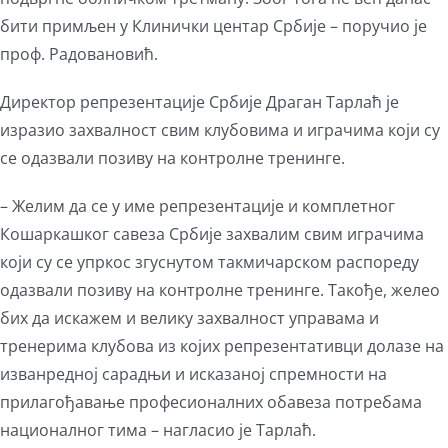
бити примљен у Клинички центар Србије – поручио је
проф. Радовановић.
Директор репрезентације Србије Драган Тарлаћ је
изразио захвалност свим клубовима и играчима који су
се одазвали позиву на контролне тренинге.
– Желим да се у име репрезентације и комплетног
Кошаркашког савеза Србије захвалим свим играчима
који су се упркос згуснутом такмичарском распореду
одазвали позиву на контролне тренинге. Такође, желео
бих да искажем и велику захвалност управама и
тренерима клубова из којих репрезентативци долазе на
изванредној сарадњи и исказаној спремности на
прилагођавање професионалних обавеза потребама
националног тима – нагласио је Тарлаћ.