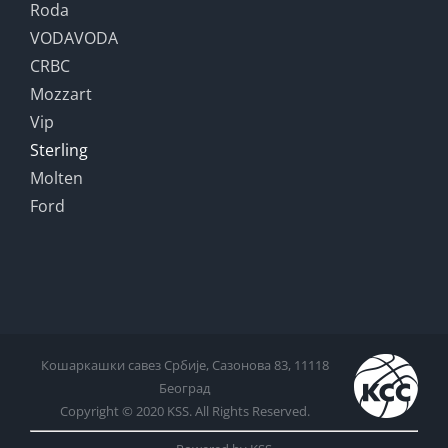
Roda
VODAVODA
CRBC
Mozzart
Vip
Sterling
Molten
Ford
Кошаркашки савез Србије, Сазонова 83, 11118
Београд
Copyright © 2020 KSS. All Rights Reserved.