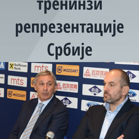
тренинзи
репрезентације
Србије
View
Larger
Image