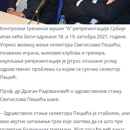
Контролни тренинзи мушке “А” репрезентације Србије
ипак неће бити одржани 18. и 19. октобра 2021. године.
Упркос великој жељи селектора Светислава Пешића,
позваних играча, њихових клубова и тренера,
окупљање репрезентације је јутрос отказано услед
здравственог проблема са којим се суочио селектор
Пешић.
Проф. др Драган Радовановић о здравственом стању
Светислава Пешића каже:
– Здравствено стање селектора Пешића је стабилно, али
има акутно запаљење грла које захтева да се што пре
подвргне болничком третману. Због тога ће већ данас