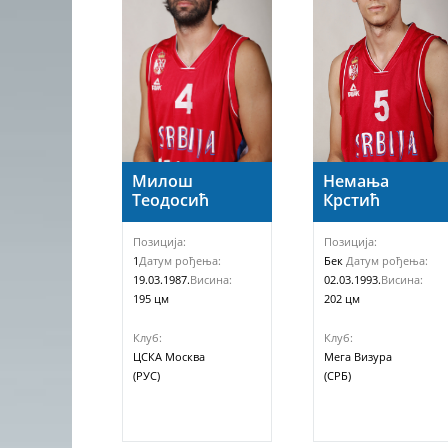
Немања
Милош
Крстић
Теодосић
Позиција:
Позиција:
Бек
Датум рођења:
1
Датум рођења:
02.03.1993.
Висина:
19.03.1987.
Висина:
202 цм
195 цм
Клуб:
Клуб:
Мега Визура
ЦСКА Москва
(СРБ)
(РУС)