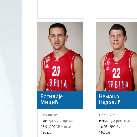
Василије
Немања
Мицић
Недовић
Позиција:
Позиција:
Плеј
Датум рођења:
Бек
Датум рођења:
13.01.1994.
Висина:
16.06.1991.
Висина:
196 цм
192 цм