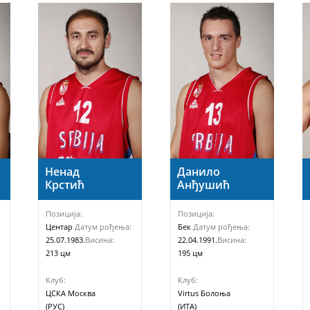
Ненад
Данило
Крстић
Анђушић
Позиција:
Позиција:
Центар
Датум рођења:
Бек
Датум рођења:
25.07.1983.
Висина:
22.04.1991.
Висина:
213 цм
195 цм
Клуб:
Клуб:
ЦСКА Москва
Virtus Болоња
(РУС)
(ИТА)