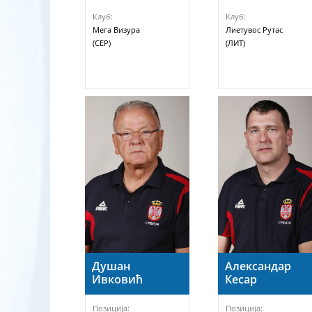
Клуб:
Клуб:
Мега Визура
Лиетувос Рyтас
(СЕР)
(ЛИТ)
Душан
Александар
Ивковић
Кесар
Позиција:
Позиција: