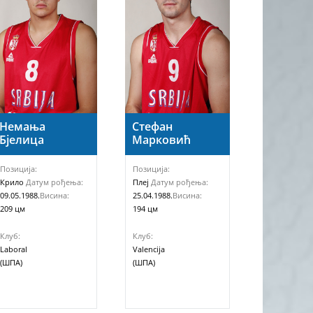
Немања
Стефан
Бјелица
Марковић
Позиција:
Позиција:
Крило
Датум рођења:
Плеј
Датум рођења:
09.05.1988.
Висина:
25.04.1988.
Висина:
209 цм
194 цм
Клуб:
Клуб:
Laboral
Valencija
(ШПА)
(ШПА)