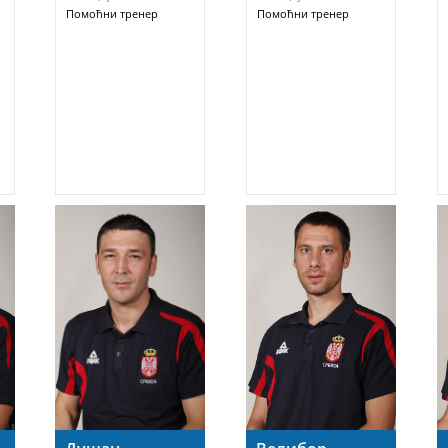
Помоћни тренер
Помоћни тренер