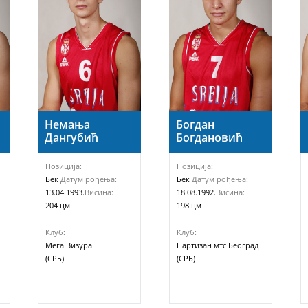
Немања
Богдан
Дангубић
Богдановић
Позиција:
Позиција:
Бек
Датум рођења:
Бек
Датум рођења:
13.04.1993.
Висина:
18.08.1992.
Висина:
204 цм
198 цм
Клуб:
Клуб:
Мега Визура
Партизан мтс Београд
(СРБ)
(СРБ)