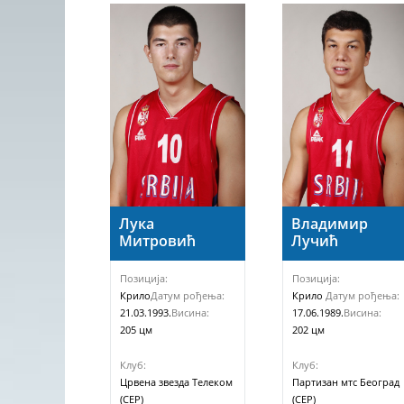
Лука
Владимир
Митровић
Лучић
Позиција:
Позиција:
Крило
Датум рођења:
Крило
Датум рођења:
21.03.1993.
Висина:
17.06.1989.
Висина:
205 цм
202 цм
Клуб:
Клуб:
Црвена звезда Телеком
Партизан мтс Београд
(СЕР)
(СЕР)