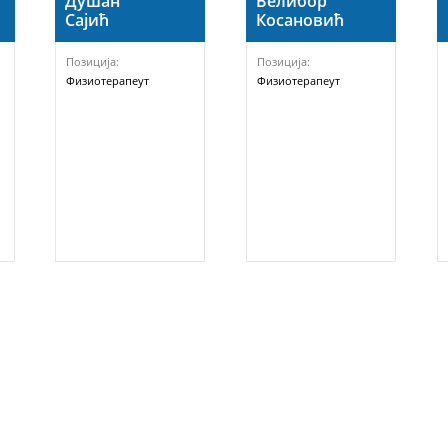
Велибор
Душан
Косановић
Сајић
Позиција:
Позиција:
Физиотерапеут
Физиотерапеут