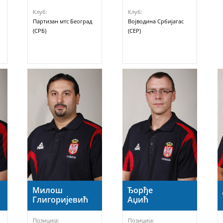
Клуб:
Клуб:
Партизан мтс Београд
Војводина Србијагас
(СРБ)
(СЕР)
Милош
Ђорђе
Глигоријевић
Аџић
Позиција:
Позиција: