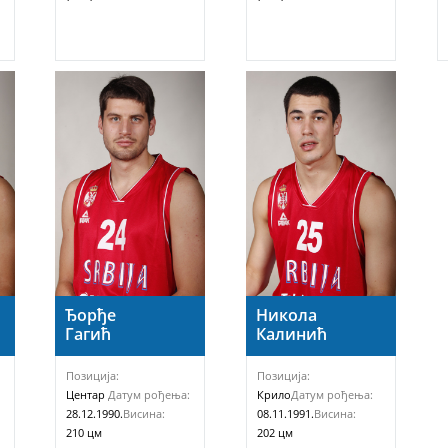
Ђорђе
Никола
Гагић
Калинић
Позиција:
Позиција:
Центар
Датум рођења:
Крило
Датум рођења:
28.12.1990.
Висина:
08.11.1991.
Висина:
210 цм
202 цм