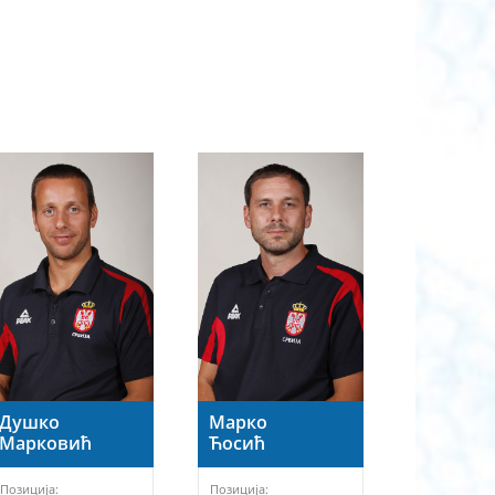
Душко
Марко
Марковић
Ћосић
Позиција:
Позиција: