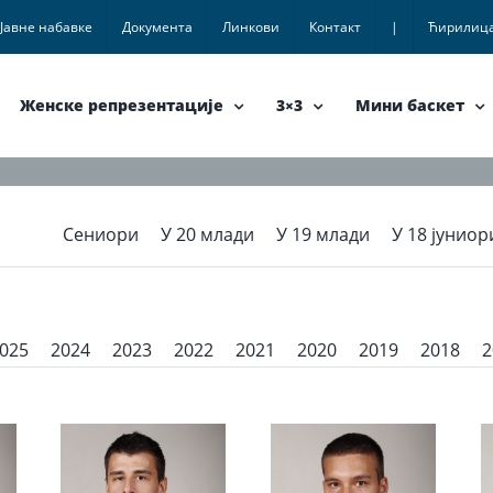
Јавне набавке
Документа
Линкови
Контакт
|
Ћирилиц
Женске репрезентације
3×3
Мини баскет
Сениори
У 20 млади
У 19 млади
У 18 јуниор
025
2024
2023
2022
2021
2020
2019
2018
2