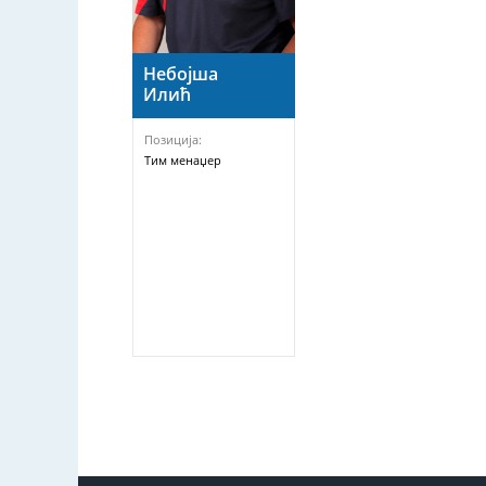
Небојша
Илић
Позиција:
Тим менаџер