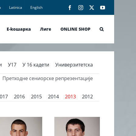
а
Latinica
English
Facebook
Instagram
X
YouTube
E-koшарка
Лиге
ONLINE SHOP
и
У17
У 16 кадети
Универзитетска
Претходне сениорске репрезентације
017
2016
2015
2014
2013
2012