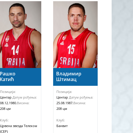
Рашко
Владимир
Катић
Штимац
Позиција:
Позиција:
Центар
Датум рођења:
Центар
Датум рођења:
08.12.1980.
Висина:
25.08.1987.
Висина:
208 цм
208 цм
Клуб:
Клуб:
Црвена звезда Телеком
Банвит
(СЕР)