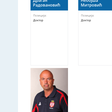
Драган
Небојша
Радовановић
Митровић
Позиција:
Позиција:
Доктор
Доктор