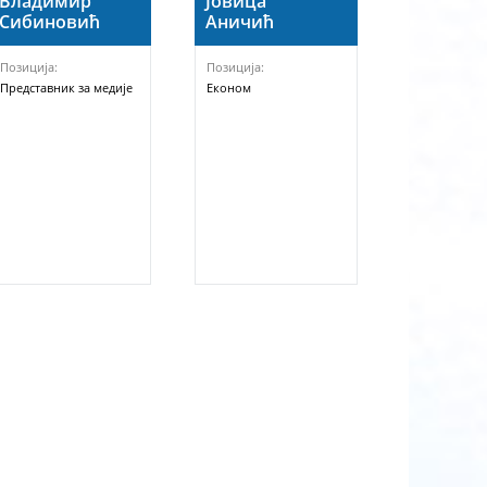
Владимир
Јовица
Сибиновић
Аничић
Позиција:
Позиција:
Представник за медије
Економ