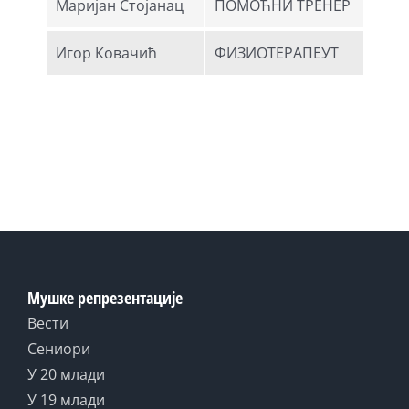
Маријан Стојанац
ПОМОЋНИ ТРЕНЕР
Игор Ковачић
ФИЗИОТЕРАПЕУТ
Мушке репрезентације
Вести
Сениори
У 20 млади
У 19 млади