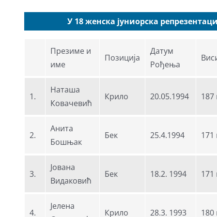
У 18 женска јуниорска репрезентаци
Презиме и
Датум
Позиција
Вис
име
Рођења
Наташа
1.
Крило
20.05.1994
187
Ковачевић
Анита
2.
Бек
25.4.1994
171
Бошњак
Јована
3.
Бек
18.2. 1994
171
Видаковић
Јелена
4.
Крило
28.3. 1993
180