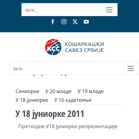
Skip
Go to...
to
content
Facebook
Instagram
X
YouTube
Go to...
Женске репрезентације
Сениорке
У 20 младе
У 19 младе
У 18 јуниорке
У 16 кадеткиње
У 18 јуниорке 2011
Претходне У18 јуниорке репрезентације