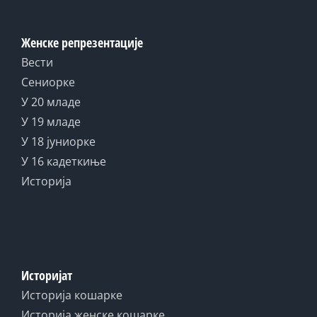
Женске репрезентације
Вести
Сениорке
У 20 младе
У 19 младе
У 18 јуниорке
У 16 кадеткиње
Историја
Историјат
Историја кошарке
Историја женске кошарке