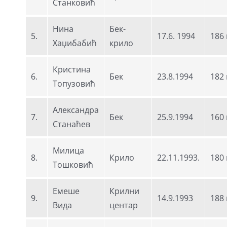
Станковић
Нина
Бек-
5.
17.6. 1994
186
Хаџибабић
крило
Кристина
6.
Бек
23.8.1994
182
Топузовић
Александра
7.
Бек
25.9.1994
160
Станаћев
Милица
8.
Крило
22.11.1993.
180
Тошковић
Емеше
Крилни
9.
14.9.1993
188
Вида
центар