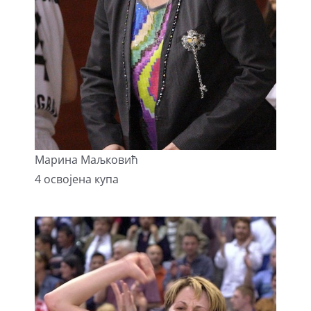
Марина Маљковић
4 освојена купа