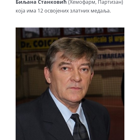
Биљана Станковић
(Хемофарм, Партизан)
која има 12 освојених златних медаља.