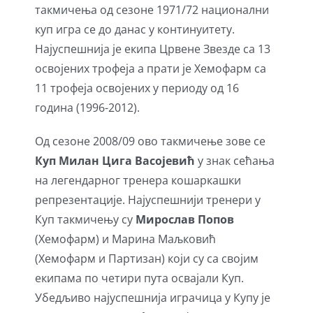
такмичења од сезоне 1971/72 национални
куп игра се до данас у континуитету.
Најуспешнија је екипа Црвене Звезде са 13
освојених трофеја а прати је Хемофарм са
11 трофеја освојених у периоду од 16
година (1996-2012).
Од сезоне 2008/09 ово такмичење зове се
Куп Милан Цига Васојевић
у знак сећања
на легендарног тренера кошаркашки
репрезентације. Најуспешнији тренери у
Куп такмичењу су
Мирослав Попов
(Хемофарм) и Марина Маљковић
(Хемофарм и Партизан) који су са својим
екипама по четири пута освајали Куп.
Убедљиво најуспешнија играчица у Купу је