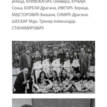
Јелица, КРИВОКАПИЋ Оливера, КРЊАЈА
Соња, БОРЕЛИ Драгана, ИВЕТИЋ Зорица,
МАЈСТОРОВИЋ Биљана, СИМИЋ Драгана.
ШЕСКАР Маја. Тренер Aлександар
СТАНИМИРОВИЋ