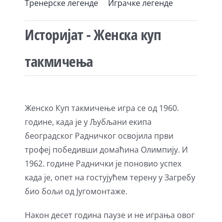
Тренерске легенде
Играчке легенде
Историјат - Женска куп
такмичења
Женско Куп такмичење игра се од 1960.
године, када је у Љубљани екипа
београдског Радничког освоjила први
трофеј победивши домаћина Олимпију. И
1962. године Раднички је поновио успех
када је, опет на гостујућем терену у Загребу
био бољи од Југомонтаже.
Након десет година паузе и не играња овог