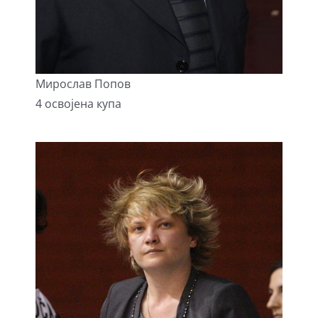
Мирослав Попов
4 освојена купа