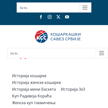
Skip
Go to...
to
content
Facebook
Instagram
X
YouTube
Go to...
Историјат
Историја кошарке
Историја женске кошарке
Историја мини баскета
Историја 3x3
Куп Радивоја Кораћа
Женска куп такмичења