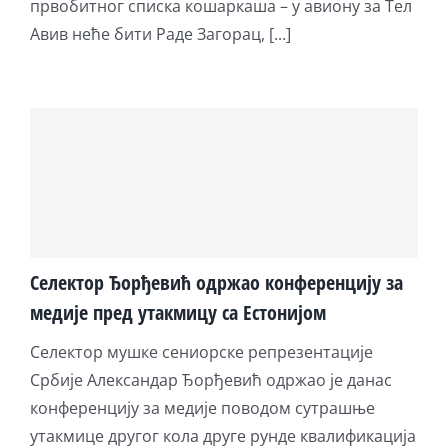
првобитног списка кошаркаша – у авиону за Тел
Авив неће бити Раде Загорац, [...]
Селектор Ђорђевић одржао конференцију за
медије пред утакмицу са Естонијом
Селектор мушке сениорске репрезентације
Србије Александар Ђорђевић одржао је данас
конференцију за медије поводом сутрашње
утакмице другог кола друге рунде квалификација