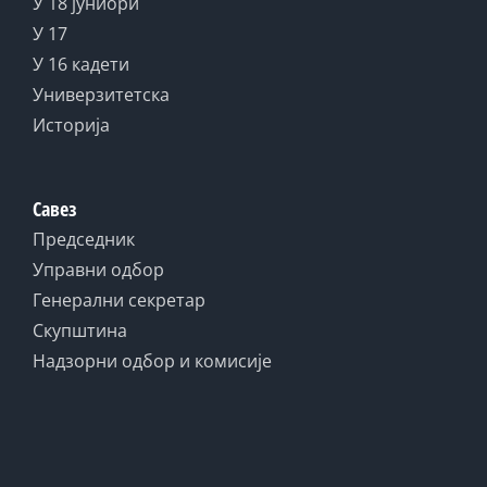
У 18 јуниори
У 17
У 16 кадети
Универзитетска
Историја
Савез
Председник
Управни одбор
Генерални секретар
Скупштина
Надзорни одбор и комисије