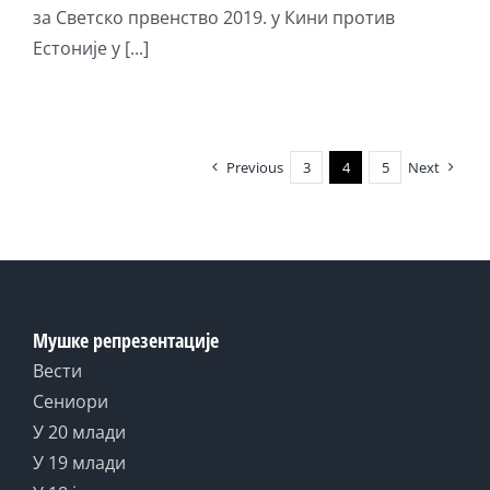
за Светско првенство 2019. у Кини против
Естоније у [...]
Previous
3
4
5
Next
Мушке репрезентације
Вести
Сениори
У 20 млади
У 19 млади