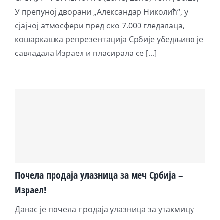
У препуној дворани „Александар Николић“, у
сјајној атмосфери пред око 7.000 гледалаца,
кошаркашка репрезентација Србије убедљиво је
савладала Израел и пласирала се [...]
Почела продаја улазница за меч Србија –
Израел!
Данас је почела продаја улазница за утакмицу