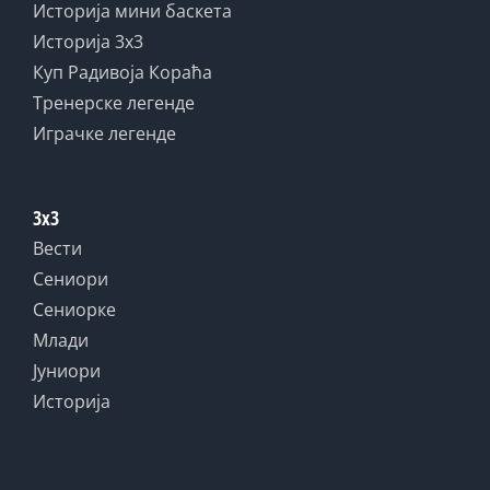
Историја мини баскета
Историја 3x3
Куп Радивоја Кораћа
Тренерске легенде
Играчке легенде
3x3
Вести
Сениори
Сениорке
Млади
Јуниори
Историја