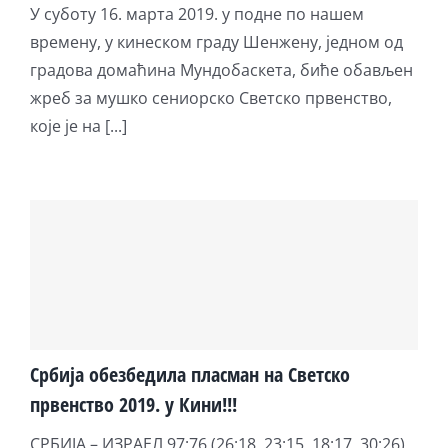
У суботу 16. марта 2019. у подне по нашем
времену, у кинеском граду Шенжену, једном од
градова домаћина Мундобаскета, биће обављен
жреб за мушко сениорско Светско првенство,
које је на [...]
Србија обезбедила пласман на Светско
првенство 2019. у Кини!!!
СРБИЈА – ИЗРАЕЛ 97:76 (26:18, 23:15, 18:17, 30:26)