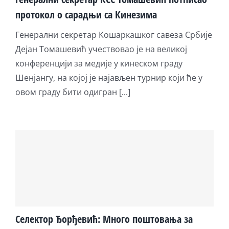
протокол о сарадњи са Кинезима
Генерални секретар Кошаркашког савеза Србије
Дејан Томашевић учествовао је на великој
конференцији за медије у кинеском граду
Шенјангу, на којој је најављен турнир који ће у
овом граду бити одигран [...]
Селектор Ђорђевић: Много поштовања за