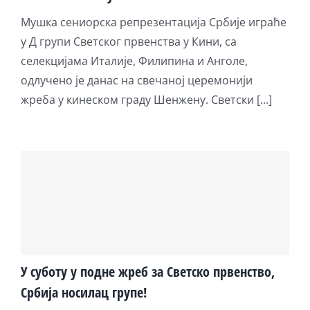
Мушка сениорска репрезентација Србије играће
у Д групи Светског првенства у Кини, са
селекцијама Италије, Филипина и Анголе,
одлучено је данас на свечаној церемонији
жреба у кинеском граду Шенжену. Светски [...]
У суботу у подне жреб за Светско првенство,
Србија носилац групе!