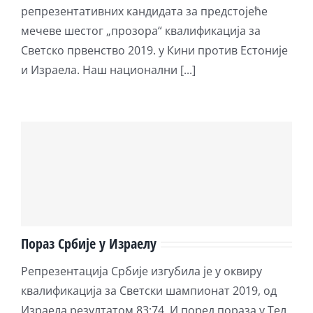
репрезентативних кандидата за предстојеће
мечеве шестог „прозора“ квалификација за
Светско првенство 2019. у Кини против Естоније
и Израела. Наш национални [...]
Пораз Србије у Израелу
Репрезентација Србије изгубила је у оквиру
квалификација за Светски шампионат 2019, од
Израела резултатом 83:74. И поред пораза у Тел