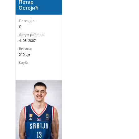
Петар
Остојић
Позиција:
C
Датум рођења:
4. 05. 2007.
Висина:
210 цм
Клуб: