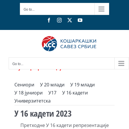
Skip
Go to...
to
content
Facebook
Instagram
X
YouTube
Go to...
Мушке репрезентације
Сениори
У 20 млади
У 19 млади
У 18 јуниори
У17
У 16 кадети
Универзитетска
У 16 кадети 2023
Претходне У 16 кадети репрезентације