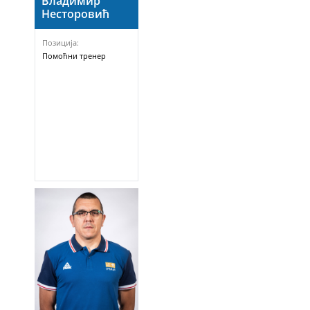
Владимир
Несторовић
Позиција:
Помоћни тренер