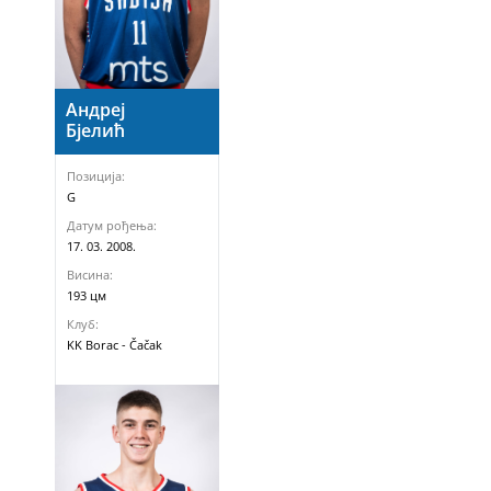
Андреј
Бјелић
Позиција:
G
Датум рођења:
17. 03. 2008.
Висина:
193 цм
Клуб:
KK Borac - Čačak