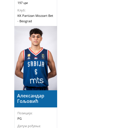
197 цм
Клуб:
KK Partizan Mozzart Bet
- Beograd
Александар
Гољовић
Позиција:
PG
Датум рођења: