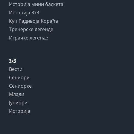
Историја мини баскета
Историја 3x3
Куп Радивоја Кораћа
Тренерске легенде
Играчке легенде
3x3
Вести
Сениори
Сениорке
Млади
Јуниори
Историја