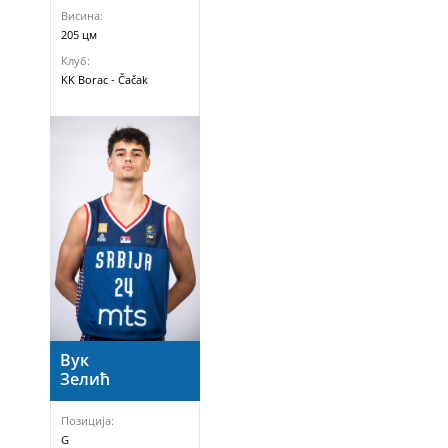
Висина:
205 цм
Клуб:
KK Borac - Čačak
Вук
Зелић
Позиција:
G