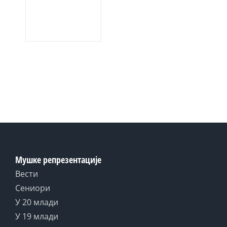
Мушке репрезентације
Вести
Сениори
У 20 млади
У 19 млади