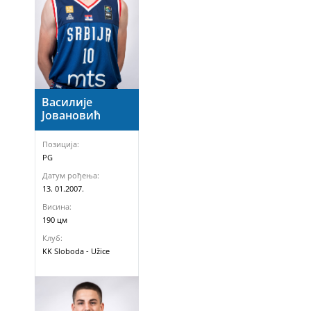
Василије
Јовановић
Позиција:
PG
Датум рођења:
13. 01.2007.
Висина:
190 цм
Клуб:
KK Sloboda - Užice