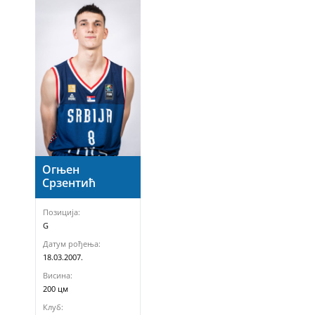
Огњен
Срзентић
Позиција:
G
Датум рођења:
18.03.2007.
Висина:
200 цм
Клуб: