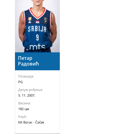
Петар
Радовић
Позиција:
PG
Датум рођења:
5. 11. 2007.
Висина:
182 цм
Клуб:
KK Borac - Čačak